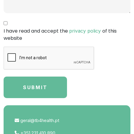
Consent
I have read and accept the
of this
privacy policy
website
CAPTCHA
geral@tb4health.pt
+351 231 410 890